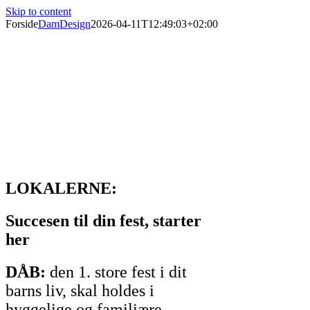
Skip to content
Forside
DamDesign
2026-04-11T12:49:03+02:00
Forsamlingshus siden 1897
Er du til en god tur eller vil du med til en hyggelig
fest?
Øster Starup Forsamlingshus arrangerer events året
rundt. Klik ind på event kalenderen og se om der er
noget for dig.
LOKALERNE:
Succesen til din fest, starter
her
DÅB:
den 1. store fest i dit
barns liv, skal holdes i
hyggelige og familiære