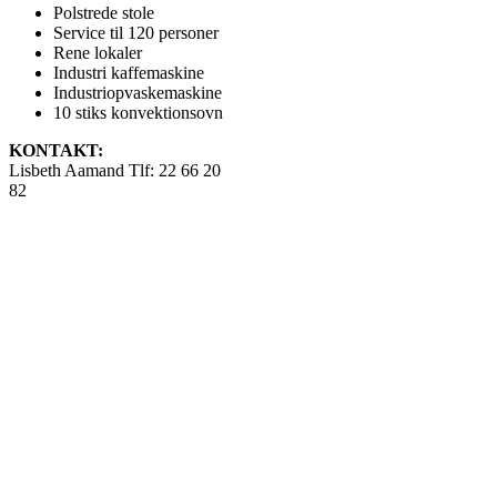
Polstrede stole
Service til 120 personer
Rene lokaler
Industri kaffemaskine
Industriopvaskemaskine
10 stiks konvektionsovn
KONTAKT:
Lisbeth Aamand Tlf: 22 66 20
82
Priser gældende for
medlemmer.
Leje kr. 2.500,-
Leje ekstra dag til
evt. borddækning kr.
500,-
Ved afbestilling kr.
500,-