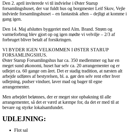
Den 2. april inviterede vi til indvielse i Øster Starup
forsamlingshuset, der var fuldt hus og borgmester Leif Skov, Vejle
indviede forsamlingshuset – en fantastisk aften – dejligt at komme i
gang igen.
Den 14. Maj afsluttes byggeriet med Alm. Brand. Strøm og
varmeforbrug blev gjort op og igen mødte vi velvilje – 2/3 af
forbruget bliver betalt af forsikringen.
VI BYDER IGEN VELKOMMEN I ØSTER STARUP
FORSAMLINGSHUS.
Øster Starup Forsamlingshus har ca. 350 medlemmer og har en
meget sund økonomi, huset har selv ca. 20 arrangementer og er
udlejet ca. 60 gange om året. Det er stadig tradition, at næsten alt
arbejde udføres af bestyrelsen, bl. a. gør den selv rent efter hver
udlejning, pudser vinduer, laver mad og bager til egne
arrangementer.
Men arbejdet belønnes, der er meget stor opbakning til alle
arrangementer, så det er værd at kæmpe for, da det er med til at
bevare og styrke lokalsamfundet.
UDLEJNING:
Flot sal