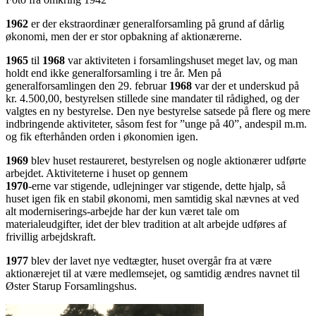
1962
er der ekstraordinær generalforsamling på grund af dårlig
økonomi, men der er stor opbakning af aktionærerne.
1965
til
1968
var aktiviteten i forsamlingshuset meget lav, og man
holdt end ikke generalforsamling i tre år. Men på
generalforsamlingen den 29. februar
1968
var der et underskud på
kr. 4.500,00, bestyrelsen stillede sine mandater til rådighed, og der
valgtes en ny bestyrelse. Den nye bestyrelse satsede på flere og mere
indbringende aktiviteter, såsom fest for ”unge på 40”, andespil m.m.
og fik efterhånden orden i økonomien igen.
1969
blev huset restaureret, bestyrelsen og nogle aktionærer udførte
arbejdet. Aktiviteterne i huset op gennem
1970
-erne var stigende, udlejninger var stigende, dette hjalp, så
huset igen fik en stabil økonomi, men samtidig skal nævnes at ved
alt moderniserings-arbejde har der kun været tale om
materialeudgifter, idet der blev tradition at alt arbejde udføres af
frivillig arbejdskraft.
1977
blev der lavet nye vedtægter, huset overgår fra at være
aktionærejet til at være medlemsejet, og samtidig ændres navnet til
Øster Starup Forsamlingshus.