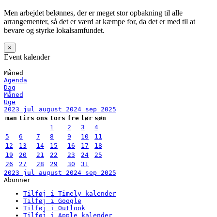
Men arbejdet belønnes, der er meget stor opbakning til alle
arrangementer, så det er værd at kæmpe for, da det er med til at
bevare og styrke lokalsamfundet.
×
Event kalender
Måned
Agenda
Dag
Måned
Uge
2023
jul
august 2024
sep
2025
man
tirs
ons
tors
fre
lør
søn
1
2
3
4
5
6
7
8
9
10
11
12
13
14
15
16
17
18
19
20
21
22
23
24
25
26
27
28
29
30
31
2023
jul
august 2024
sep
2025
Abonner
Tilføj i Timely kalender
Tilføj i Google
Tilføj i Outlook
Tilføj i Apple kalender