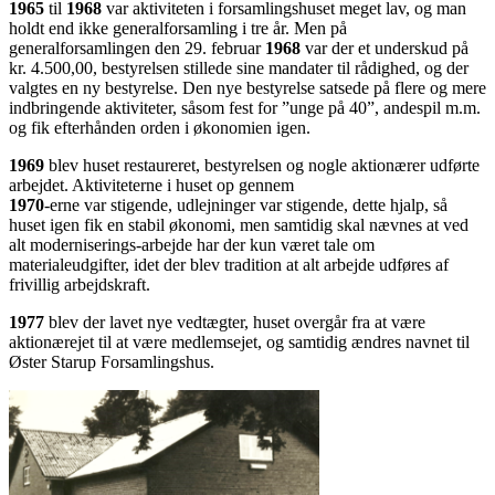
1965
til
1968
var aktiviteten i forsamlingshuset meget lav, og man
holdt end ikke generalforsamling i tre år. Men på
generalforsamlingen den 29. februar
1968
var der et underskud på
kr. 4.500,00, bestyrelsen stillede sine mandater til rådighed, og der
valgtes en ny bestyrelse. Den nye bestyrelse satsede på flere og mere
indbringende aktiviteter, såsom fest for ”unge på 40”, andespil m.m.
og fik efterhånden orden i økonomien igen.
1969
blev huset restaureret, bestyrelsen og nogle aktionærer udførte
arbejdet. Aktiviteterne i huset op gennem
1970
-erne var stigende, udlejninger var stigende, dette hjalp, så
huset igen fik en stabil økonomi, men samtidig skal nævnes at ved
alt moderniserings-arbejde har der kun været tale om
materialeudgifter, idet der blev tradition at alt arbejde udføres af
frivillig arbejdskraft.
1977
blev der lavet nye vedtægter, huset overgår fra at være
aktionærejet til at være medlemsejet, og samtidig ændres navnet til
Øster Starup Forsamlingshus.