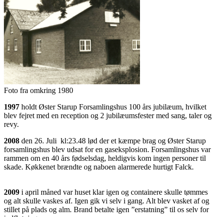
Foto fra omkring 1980
1997
holdt Øster Starup Forsamlingshus 100 års jubilæum, hvilket
blev fejret med en reception og 2 jubilæumsfester med sang, taler og
revy.
2008
den 26. Juli kl:23.48 lød der et kæmpe brag og Øster Starup
forsamlingshus blev udsat for en gaseksplosion. Forsamlingshus var
rammen om en 40 års fødselsdag, heldigvis kom ingen personer til
skade. Køkkenet brændte og naboen alarmerede hurtigt Falck.
2009
i april måned var huset klar igen og containere skulle tømmes
og alt skulle vaskes af. Igen gik vi selv i gang. Alt blev vasket af og
stillet på plads og alm. Brand betalte igen ”erstatning” til os selv for