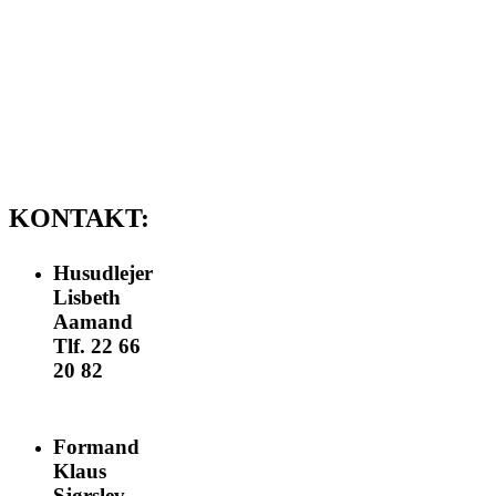
Ved afbestilling kr.
500,-
Kaffebord til
begravelser og lign.
Leje kr. 1250,-
KONTAKT:
Husudlejer
Lisbeth
Aamand
Tlf. 22 66
20 82
nomail
Formand
Klaus
Sjørslev