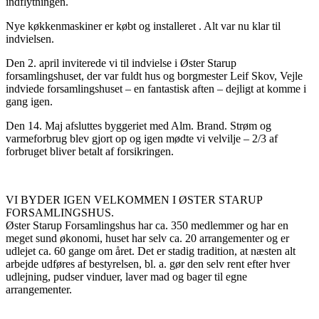
indflytningen.
Nye køkkenmaskiner er købt og installeret . Alt var nu klar til
indvielsen.
Den 2. april inviterede vi til indvielse i Øster Starup
forsamlingshuset, der var fuldt hus og borgmester Leif Skov, Vejle
indviede forsamlingshuset – en fantastisk aften – dejligt at komme i
gang igen.
Den 14. Maj afsluttes byggeriet med Alm. Brand. Strøm og
varmeforbrug blev gjort op og igen mødte vi velvilje – 2/3 af
forbruget bliver betalt af forsikringen.
VI BYDER IGEN VELKOMMEN I ØSTER STARUP
FORSAMLINGSHUS.
Øster Starup Forsamlingshus har ca. 350 medlemmer og har en
meget sund økonomi, huset har selv ca. 20 arrangementer og er
udlejet ca. 60 gange om året. Det er stadig tradition, at næsten alt
arbejde udføres af bestyrelsen, bl. a. gør den selv rent efter hver
udlejning, pudser vinduer, laver mad og bager til egne
arrangementer.