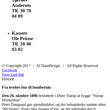
Andersen
Tlf. 30 78
04 09
nomail
Kassere
Ole Prüsse
Tlf. 20 40
03 02
nomail
© Copyright 2017 | Af DamDesign | All Rights Reserved
Facebook
Page load link
Historie
Fra øvelses hus til bomberuin
Den 26. oktober 1896
besluttede i Øster Starup at bygge “Starup
Øvelseshus”.
Peter Daugaard gav grundstykket, og der indsamledes samme aften
560 kroner. Huset blev bygget af træ, og det indviedes den 8.