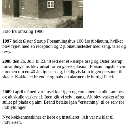
Foto fra omkring 1980
1997
holdt Øster Starup Forsamlingshus 100 års jubilæum, hvilket
blev fejret med en reception og 2 jubilæumsfester med sang, taler og
revy.
2008
den 26. Juli kl:23.48 lød der et kæmpe brag og Øster Starup
forsamlingshus blev udsat for en gaseksplosion. Forsamlingshus var
rammen om en 40 års fødselsdag, heldigvis kom ingen personer til
skade. Køkkenet brændte og naboen alarmerede hurtigt Falck.
2009
i april måned var huset klar igen og containere skulle tømmes
og alt skulle vaskes af. Igen gik vi selv i gang. Alt blev vasket af og
stillet på plads og alm. Brand betalte igen ”erstatning” til os selv for
indflytningen.
Nye køkkenmaskiner er købt og installeret . Alt var nu klar til
indvielsen.