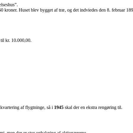
elseshus”.
roner. Huset blev bygget af træ, og det indviedes den 8. februar 1897. 
il kr. 10.000,00.
kvartering af flygtninge, så i
1945
skal der en ekstra rengøring til.
mi, men der er stor opbakning af aktionærerne.