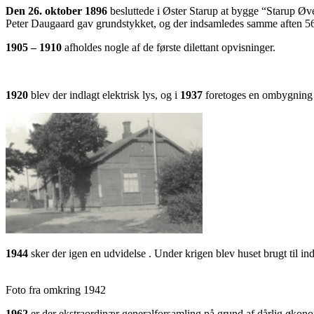
Den 26. oktober 1896
besluttede i Øster Starup at bygge “Starup Øv
Peter Daugaard gav grundstykket, og der indsamledes samme aften 560 k
1905 – 1910
afholdes nogle af de første dilettant opvisninger.
1920
blev der indlagt elektrisk lys, og i
1937
foretoges en ombygning t
1944
sker der igen en udvidelse . Under krigen blev huset brugt til ind
Foto fra omkring 1942
1962
er der ekstraordinær generalforsamling på grund af dårlig økono