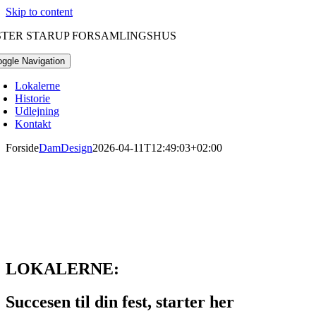
Skip to content
STER STARUP FORSAMLINGSHUS
oggle Navigation
Lokalerne
Historie
Udlejning
Kontakt
Forside
DamDesign
2026-04-11T12:49:03+02:00
Forsamlingshus siden 1897
Er du til en god tur eller vil du med til en hyggelig fes
Øster Starup Forsamlingshus arrangerer events året ru
LOKALERNE:
Succesen til din fest, starter her