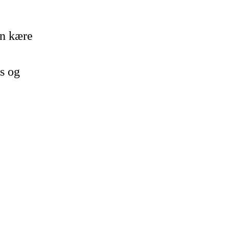
en kære
ds og