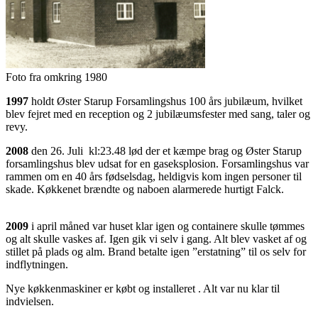
Foto fra omkring 1980
1997
holdt Øster Starup Forsamlingshus 100 års jubilæum, hvilket
blev fejret med en reception og 2 jubilæumsfester med sang, taler og
revy.
2008
den 26. Juli kl:23.48 lød der et kæmpe brag og Øster Starup
forsamlingshus blev udsat for en gaseksplosion. Forsamlingshus var
rammen om en 40 års fødselsdag, heldigvis kom ingen personer til
skade. Køkkenet brændte og naboen alarmerede hurtigt Falck.
2009
i april måned var huset klar igen og containere skulle tømmes
og alt skulle vaskes af. Igen gik vi selv i gang. Alt blev vasket af og
stillet på plads og alm. Brand betalte igen ”erstatning” til os selv for
indflytningen.
Nye køkkenmaskiner er købt og installeret . Alt var nu klar til
indvielsen.