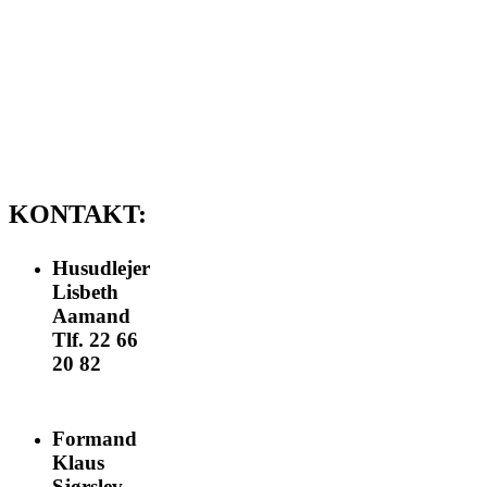
Ved afbestilling kr.
500,-
Kaffebord til
begravelser og lign.
Leje kr. 1250,-
KONTAKT:
Husudlejer
Lisbeth
Aamand
Tlf. 22 66
20 82
nomail
Formand
Klaus
Sjørslev