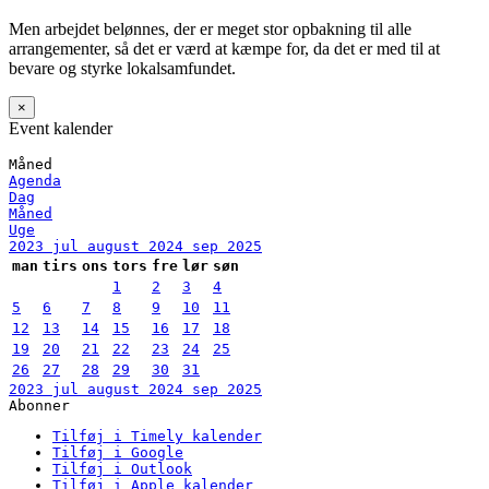
Men arbejdet belønnes, der er meget stor opbakning til alle
arrangementer, så det er værd at kæmpe for, da det er med til at
bevare og styrke lokalsamfundet.
×
Event kalender
Måned
Agenda
Dag
Måned
Uge
2023
jul
august 2024
sep
2025
man
tirs
ons
tors
fre
lør
søn
1
2
3
4
5
6
7
8
9
10
11
12
13
14
15
16
17
18
19
20
21
22
23
24
25
26
27
28
29
30
31
2023
jul
august 2024
sep
2025
Abonner
Tilføj i Timely kalender
Tilføj i Google
Tilføj i Outlook
Tilføj i Apple kalender