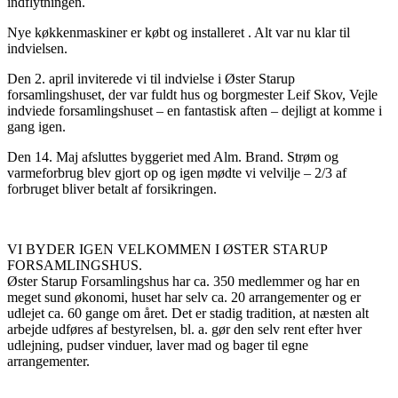
indflytningen.
Nye køkkenmaskiner er købt og installeret . Alt var nu klar til
indvielsen.
Den 2. april inviterede vi til indvielse i Øster Starup
forsamlingshuset, der var fuldt hus og borgmester Leif Skov, Vejle
indviede forsamlingshuset – en fantastisk aften – dejligt at komme i
gang igen.
Den 14. Maj afsluttes byggeriet med Alm. Brand. Strøm og
varmeforbrug blev gjort op og igen mødte vi velvilje – 2/3 af
forbruget bliver betalt af forsikringen.
VI BYDER IGEN VELKOMMEN I ØSTER STARUP
FORSAMLINGSHUS.
Øster Starup Forsamlingshus har ca. 350 medlemmer og har en
meget sund økonomi, huset har selv ca. 20 arrangementer og er
udlejet ca. 60 gange om året. Det er stadig tradition, at næsten alt
arbejde udføres af bestyrelsen, bl. a. gør den selv rent efter hver
udlejning, pudser vinduer, laver mad og bager til egne
arrangementer.