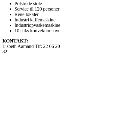
Polstrede stole
Service til 120 personer
Rene lokaler
Industri kaffemaskine
Industriopvaskemaskine
10 stiks konvektionsovn
KONTAKT:
Lisbeth Aamand Tlf: 22 66 20
82
Priser gældende for
medlemmer.
Leje kr. 2.500,-
Leje ekstra dag til
evt. borddækning kr.
500,-
Ved afbestilling kr.
500,-