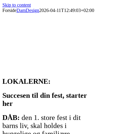
Skip to content
Forside
DamDesign
2026-04-11T12:49:03+02:00
Forsamlingshus siden 1897
Er du til en god tur eller vil du med til en hyggelig
fest?
Øster Starup Forsamlingshus arrangerer events året
rundt. Klik ind på event kalenderen og se om der er
noget for dig.
LOKALERNE:
Succesen til din fest, starter
her
DÅB:
den 1. store fest i dit
barns liv, skal holdes i
hyggelige og familiære