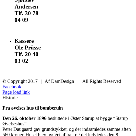
Andersen
Tlf. 30 78
04 09
nomail
Kassere
Ole Prüsse
Tlf. 20 40
03 02
nomail
© Copyright 2017 | Af DamDesign | All Rights Reserved
Facebook
Page load link
Historie
Fra øvelses hus til bomberuin
Den 26. oktober 1896
besluttede i Øster Starup at bygge “Starup
Øvelseshus”.
Peter Daugaard gav grundstykket, og der indsamledes samme aften
560 kroner. Huset blev bygget af træ, og det indviedes den 8.