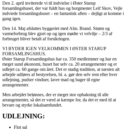
Den 2. april inviterede vi til indvielse i Øster Starup
forsamlingshuset, der var fuldt hus og borgmester Leif Skov, Vejle
indviede forsamlingshuset – en fantastisk aften – dejligt at komme i
gang igen.
Den 14. Maj afsluttes byggeriet med Alm. Brand. Strøm og
varmeforbrug blev gjort op og igen mødte vi velvilje – 2/3 af
forbruget bliver betalt af forsikringen.
VI BYDER IGEN VELKOMMEN I ØSTER STARUP
FORSAMLINGSHUS.
Øster Starup Forsamlingshus har ca. 350 medlemmer og har en
meget sund økonomi, huset har selv ca. 20 arrangementer og er
udlejet ca. 60 gange om året. Det er stadig tradition, at næsten alt
arbejde udføres af bestyrelsen, bl. a. gør den selv rent efter hver
udlejning, pudser vinduer, laver mad og bager til egne
arrangementer.
Men arbejdet belønnes, der er meget stor opbakning til alle
arrangementer, så det er værd at kæmpe for, da det er med til at
bevare og styrke lokalsamfundet.
UDLEJNING:
Flot sal