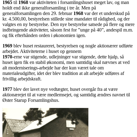
1965
til
1968
var aktiviteten i forsamlingshuset meget lav, og man
holdt end ikke generalforsamling i tre år. Men på
generalforsamlingen den 29. februar
1968
var der et underskud på
kr. 4.500,00, bestyrelsen stillede sine mandater til rådighed, og der
valgtes en ny bestyrelse. Den nye bestyrelse satsede på flere og mere
indbringende aktiviteter, såsom fest for ”unge på 40”, andespil m.m.
og fik efterhånden orden i økonomien igen.
1969
blev huset restaureret, bestyrelsen og nogle aktionærer udførte
arbejdet. Aktiviteterne i huset op gennem
1970
-erne var stigende, udlejninger var stigende, dette hjalp, så
huset igen fik en stabil økonomi, men samtidig skal nævnes at ved
alt moderniserings-arbejde har der kun været tale om
materialeudgifter, idet der blev tradition at alt arbejde udføres af
frivillig arbejdskraft.
1977
blev der lavet nye vedtægter, huset overgår fra at være
aktionærejet til at være medlemsejet, og samtidig ændres navnet til
Øster Starup Forsamlingshus.