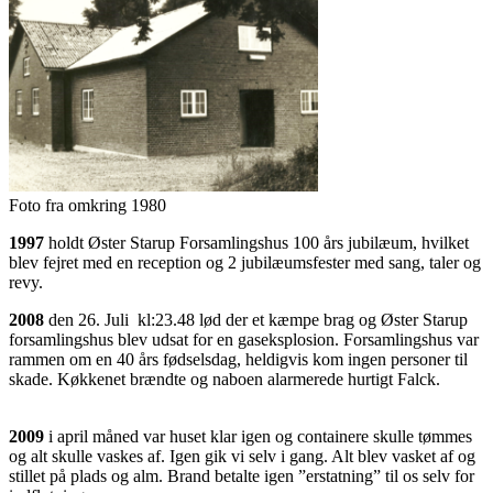
Foto fra omkring 1980
1997
holdt Øster Starup Forsamlingshus 100 års jubilæum, hvilket
blev fejret med en reception og 2 jubilæumsfester med sang, taler og
revy.
2008
den 26. Juli kl:23.48 lød der et kæmpe brag og Øster Starup
forsamlingshus blev udsat for en gaseksplosion. Forsamlingshus var
rammen om en 40 års fødselsdag, heldigvis kom ingen personer til
skade. Køkkenet brændte og naboen alarmerede hurtigt Falck.
2009
i april måned var huset klar igen og containere skulle tømmes
og alt skulle vaskes af. Igen gik vi selv i gang. Alt blev vasket af og
stillet på plads og alm. Brand betalte igen ”erstatning” til os selv for