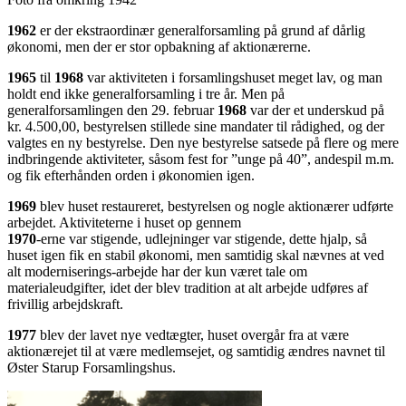
1962
er der ekstraordinær generalforsamling på grund af dårlig
økonomi, men der er stor opbakning af aktionærerne.
1965
til
1968
var aktiviteten i forsamlingshuset meget lav, og man
holdt end ikke generalforsamling i tre år. Men på
generalforsamlingen den 29. februar
1968
var der et underskud på
kr. 4.500,00, bestyrelsen stillede sine mandater til rådighed, og der
valgtes en ny bestyrelse. Den nye bestyrelse satsede på flere og mere
indbringende aktiviteter, såsom fest for ”unge på 40”, andespil m.m.
og fik efterhånden orden i økonomien igen.
1969
blev huset restaureret, bestyrelsen og nogle aktionærer udførte
arbejdet. Aktiviteterne i huset op gennem
1970
-erne var stigende, udlejninger var stigende, dette hjalp, så
huset igen fik en stabil økonomi, men samtidig skal nævnes at ved
alt moderniserings-arbejde har der kun været tale om
materialeudgifter, idet der blev tradition at alt arbejde udføres af
frivillig arbejdskraft.
1977
blev der lavet nye vedtægter, huset overgår fra at være
aktionærejet til at være medlemsejet, og samtidig ændres navnet til
Øster Starup Forsamlingshus.