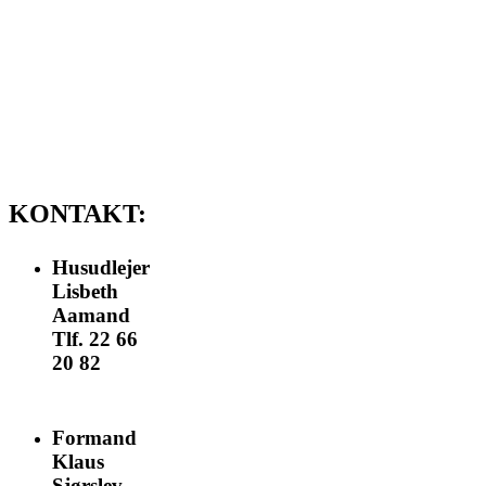
Ved afbestilling kr.
500,-
Kaffebord til
begravelser og lign.
Leje kr. 1250,-
KONTAKT:
Husudlejer
Lisbeth
Aamand
Tlf. 22 66
20 82
nomail
Formand
Klaus
Sjørslev