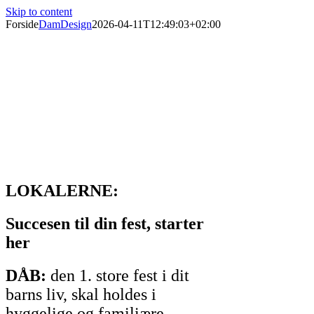
Skip to content
Forside
DamDesign
2026-04-11T12:49:03+02:00
Forsamlingshus siden 1897
Er du til en god tur eller vil du med til en hyggelig
fest?
Øster Starup Forsamlingshus arrangerer events året
rundt. Klik ind på event kalenderen og se om der er
noget for dig.
LOKALERNE:
Succesen til din fest, starter
her
DÅB:
den 1. store fest i dit
barns liv, skal holdes i
hyggelige og familiære