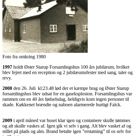
Foto fra omkring 1980
1997
holdt Øster Starup Forsamlingshus 100 års jubilæum, hvilket
blev fejret med en reception og 2 jubilæumsfester med sang, taler og
revy.
2008
den 26. Juli kl:23.48 lød der et kæmpe brag og Øster Starup
forsamlingshus blev udsat for en gaseksplosion. Forsamlingshus var
rammen om en 40 års fødselsdag, heldigvis kom ingen personer til
skade. Køkkenet brændte og naboen alarmerede hurtigt Falck.
2009
i april måned var huset klar igen og containere skulle tømmes
og alt skulle vaskes af. Igen gik vi selv i gang. Alt blev vasket af og
stillet på plads og alm. Brand betalte igen ”erstatning” til os selv for