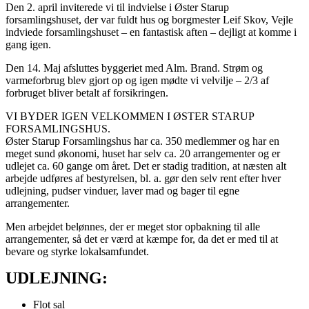
Den 2. april inviterede vi til indvielse i Øster Starup
forsamlingshuset, der var fuldt hus og borgmester Leif Skov, Vejle
indviede forsamlingshuset – en fantastisk aften – dejligt at komme i
gang igen.
Den 14. Maj afsluttes byggeriet med Alm. Brand. Strøm og
varmeforbrug blev gjort op og igen mødte vi velvilje – 2/3 af
forbruget bliver betalt af forsikringen.
VI BYDER IGEN VELKOMMEN I ØSTER STARUP
FORSAMLINGSHUS.
Øster Starup Forsamlingshus har ca. 350 medlemmer og har en
meget sund økonomi, huset har selv ca. 20 arrangementer og er
udlejet ca. 60 gange om året. Det er stadig tradition, at næsten alt
arbejde udføres af bestyrelsen, bl. a. gør den selv rent efter hver
udlejning, pudser vinduer, laver mad og bager til egne
arrangementer.
Men arbejdet belønnes, der er meget stor opbakning til alle
arrangementer, så det er værd at kæmpe for, da det er med til at
bevare og styrke lokalsamfundet.
UDLEJNING:
Flot sal