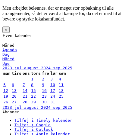
Men arbejdet belønnes, der er meget stor opbakning til alle
arrangementer, så det er værd at kæmpe for, da det er med til at
bevare og styrke lokalsamfundet.
×
Event kalender
Måned
Agenda
Dag
Måned
Uge
2023
jul
august 2024
sep
2025
man
tirs
ons
tors
fre
lør
søn
1
2
3
4
5
6
7
8
9
10
11
12
13
14
15
16
17
18
19
20
21
22
23
24
25
26
27
28
29
30
31
2023
jul
august 2024
sep
2025
Abonner
Tilføj i Timely kalender
Tilføj i Google
Tilføj i Outlook
Tilføj i Apple kalender