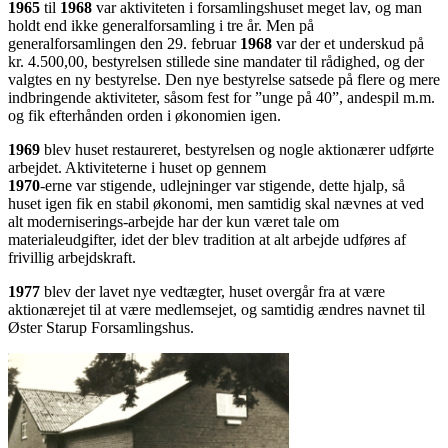
1965
til
1968
var aktiviteten i forsamlingshuset meget lav, og man
holdt end ikke generalforsamling i tre år. Men på
generalforsamlingen den 29. februar
1968
var der et underskud på
kr. 4.500,00, bestyrelsen stillede sine mandater til rådighed, og der
valgtes en ny bestyrelse. Den nye bestyrelse satsede på flere og mere
indbringende aktiviteter, såsom fest for ”unge på 40”, andespil m.m.
og fik efterhånden orden i økonomien igen.
1969
blev huset restaureret, bestyrelsen og nogle aktionærer udførte
arbejdet. Aktiviteterne i huset op gennem
1970
-erne var stigende, udlejninger var stigende, dette hjalp, så
huset igen fik en stabil økonomi, men samtidig skal nævnes at ved
alt moderniserings-arbejde har der kun været tale om
materialeudgifter, idet der blev tradition at alt arbejde udføres af
frivillig arbejdskraft.
1977
blev der lavet nye vedtægter, huset overgår fra at være
aktionærejet til at være medlemsejet, og samtidig ændres navnet til
Øster Starup Forsamlingshus.