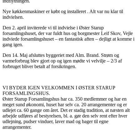
indflytningen.
Nye køkkenmaskiner er købt og installeret . Alt var nu klar til
indvielsen.
Den 2. april inviterede vi til indvielse i Øster Starup
forsamlingshuset, der var fuldt hus og borgmester Leif Skov, Vejle
indviede forsamlingshuset – en fantastisk aften – dejligt at komme i
gang igen.
Den 14. Maj afsluttes byggeriet med Alm. Brand. Strøm og
varmeforbrug blev gjort op og igen mødte vi velvilje – 2/3 af
forbruget bliver betalt af forsikringen.
VI BYDER IGEN VELKOMMEN I ØSTER STARUP
FORSAMLINGSHUS.
Øster Starup Forsamlingshus har ca. 350 medlemmer og har en
meget sund økonomi, huset har selv ca. 20 arrangementer og er
udlejet ca. 60 gange om året. Det er stadig tradition, at næsten alt
arbejde udføres af bestyrelsen, bl. a. gør den selv rent efter hver
udlejning, pudser vinduer, laver mad og bager til egne
arrangementer.