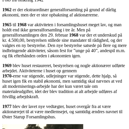
1962
er der ekstraordinær generalforsamling på grund af dårlig
økonomi, men der er stor opbakning af aktionærerne.
1965
til
1968
var aktiviteten i forsamlingshuset meget lav, og man
holdt end ikke generalforsamling i tre år. Men på
generalforsamlingen den 29. februar
1968
var der et underskud på
kr. 4.500,00, bestyrelsen stillede sine mandater til rådighed, og der
valgtes en ny bestyrelse. Den nye bestyrelse satsede på flere og mere
indbringende aktiviteter, såsom fest for ”unge på 40”, andespil m.m.
og fik efterhånden orden i økonomien igen.
1969
blev huset restaureret, bestyrelsen og nogle aktionærer udførte
arbejdet. Aktiviteterne i huset op gennem
1970
-erne var stigende, udlejninger var stigende, dette hjalp, så
huset igen fik en stabil økonomi, men samtidig skal nævnes at ved
alt moderniserings-arbejde har der kun været tale om
materialeudgifter, idet der blev tradition at alt arbejde udføres af
frivillig arbejdskraft.
1977
blev der lavet nye vedtægter, huset overgår fra at være
aktionærejet til at være medlemsejet, og samtidig ændres navnet til
Øster Starup Forsamlingshus.