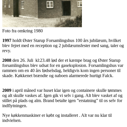
Foto fra omkring 1980
1997
holdt Øster Starup Forsamlingshus 100 års jubilæum, hvilket
blev fejret med en reception og 2 jubilæumsfester med sang, taler og
revy.
2008
den 26. Juli kl:23.48 lød der et kæmpe brag og Øster Starup
forsamlingshus blev udsat for en gaseksplosion. Forsamlingshus var
rammen om en 40 års fødselsdag, heldigvis kom ingen personer til
skade. Køkkenet brændte og naboen alarmerede hurtigt Falck.
2009
i april måned var huset klar igen og containere skulle tømmes
og alt skulle vaskes af. Igen gik vi selv i gang. Alt blev vasket af og
stillet på plads og alm. Brand betalte igen ”erstatning” til os selv for
indflytningen.
Nye køkkenmaskiner er købt og installeret . Alt var nu klar til
indvielsen.