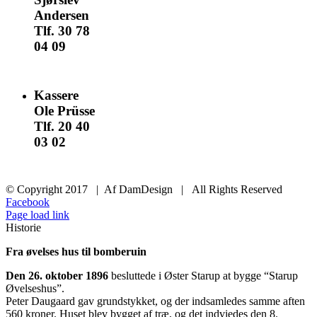
Andersen
Tlf. 30 78
04 09
nomail
Kassere
Ole Prüsse
Tlf. 20 40
03 02
nomail
© Copyright 2017 | Af DamDesign | All Rights Reserved
Facebook
Page load link
Historie
Fra øvelses hus til bomberuin
Den 26. oktober 1896
besluttede i Øster Starup at bygge “Starup
Øvelseshus”.
Peter Daugaard gav grundstykket, og der indsamledes samme aften
560 kroner. Huset blev bygget af træ, og det indviedes den 8.