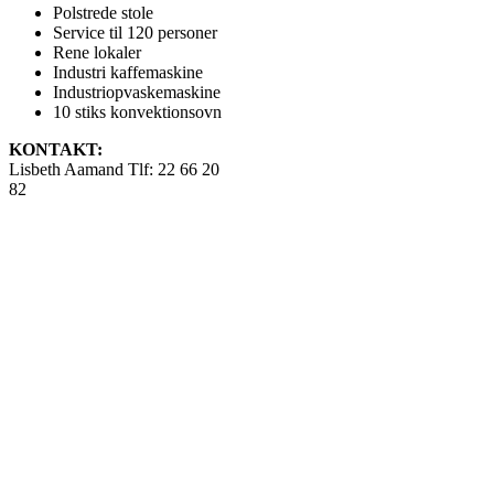
Polstrede stole
Service til 120 personer
Rene lokaler
Industri kaffemaskine
Industriopvaskemaskine
10 stiks konvektionsovn
KONTAKT:
Lisbeth Aamand Tlf: 22 66 20
82
Priser gældende for
medlemmer.
Leje kr. 2.500,-
Leje ekstra dag til
evt. borddækning kr.
500,-
Ved afbestilling kr.
500,-